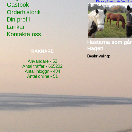
Klicka på fotot för fler bilde
Gästbok
Orderhistorik
Din profil
Länkar
Kontakta oss
Hästarna som går
Hagen
RÄKNARE
Beskrivning:
Användare - 52
Antal träffar - 665292
Antal inloggn - 494
Antal online - 51