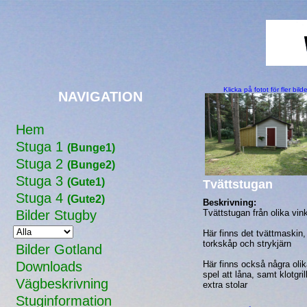
Klicka på fotot för fler bilde
NAVIGATION
Hem
Stuga 1
(Bunge1)
Stuga 2
(Bunge2)
Stuga 3
(Gute1)
Tvättstugan
Stuga 4
(Gute2)
Beskrivning:
Bilder Stugby
Tvättstugan från olika vink
Här finns det tvättmaskin,
torkskåp och strykjärn
Bilder Gotland
Downloads
Här finns också några oli
spel att låna, samt klotgrill
Vägbeskrivning
extra stolar
Stuginformation