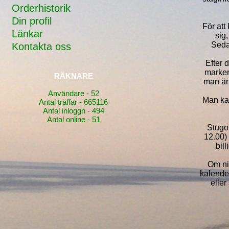
Orderhistorik
Din profil
För att
Länkar
sig
Seda
Kontakta oss
Efter 
marker
RÄKNARE
man är 
Användare - 52
Man kan
Antal träffar - 665116
Antal inloggn - 494
Antal online - 51
Stugo
12.00) 
bil
Om ni 
kalender
eller