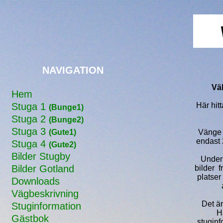
NAVIGATION
Vä
Hem
Stuga 1
Här hit
(Bunge1)
Stuga 2
(Bunge2)
Stuga 3
(Gute1)
Vänge S
endast 2
Stuga 4
(Gute2)
Bilder Stugby
Under 
Bilder Gotland
bilder f
platser
Downloads
Vägbeskrivning
Det är
Stuginformation
H
Gästbok
stuginf